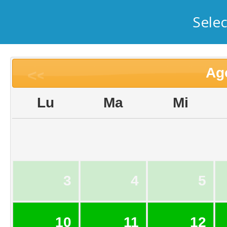
Sele
Ag
<<
Lu
Ma
Mi
3
4
5
10
11
12