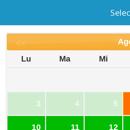
Sele
Ag
<<
Lu
Ma
Mi
3
4
5
10
11
12