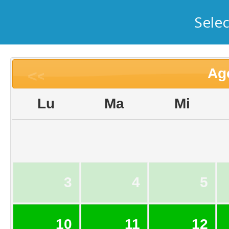
Sele
Ag
<<
Lu
Ma
Mi
3
4
5
10
11
12